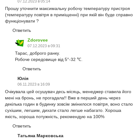
07.12.2023 в 05:14
Прошу уточнити максимальну робочу температуру пристроя
(температуру повітря в приміщенні) при якій він буде справно
функціонувати ?
Ответить
Zdorovee
07.12.2023 в 09:31
Тарас, доброго ранку.
Робоче середовище від 5°-32 ℃.
Ответить
Юлія
06.11.2023 в 16:09
Очікувала цей осушувач десь місяць, менеджер ставила його
мені на бронь, не прогадала!! Вже в перший день через
декілька годин в будинку зовсім змінилося повітря, воно стало
сухішим, легшим, дихати стало легше набагато. Хороша
якість, хороша потужність, рекомендую на 100%
Ответить
Татьяна Марковська