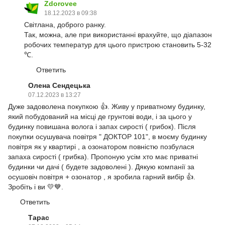
Zdorovee
18.12.2023 в 09:38
Світлана, доброго ранку.
Так, можна, але при використанні врахуйте, що діапазон
робочих температур для цього пристрою становить 5-32
℃.
Ответить
Олена Сендецька
07.12.2023 в 13:27
Дуже задоволена покупкою 👍. Живу у приватному будинку,
який побудований на місці де грунтові води, і за цього у
будинку повишана волога і запах сирості ( грибок). Після
покупки осушувача повітря " ДОКТОР 101", в моєму будинку
повітря як у квартирі , а озонатором повністю позбулася
запаха сирості ( грибка). Пропоную усім хто має приватні
будинки чи дачі ( будете задоволені ). Дякую компанії за
осушовіч повітря + озонатор , я зробила гарний вибір 👍.
Зробіть і ви 💛💙.
Ответить
Тарас