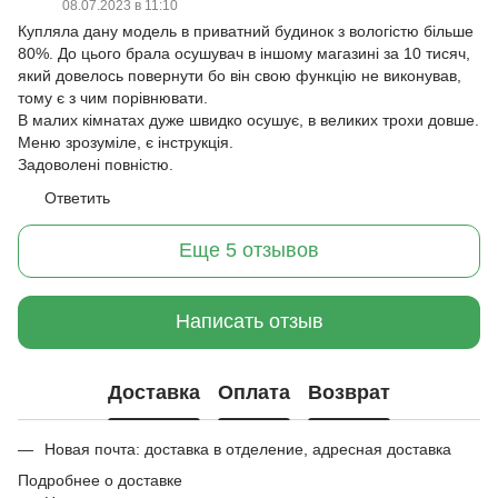
08.07.2023 в 11:10
Купляла дану модель в приватний будинок з вологістю більше
80%. До цього брала осушувач в іншому магазині за 10 тисяч,
який довелось повернути бо він свою функцію не виконував,
тому є з чим порівнювати.
В малих кімнатах дуже швидко осушує, в великих трохи довше.
Меню зрозуміле, є інструкція.
Задоволені повністю.
Ответить
Еще 5 отзывов
Написать отзыв
Доставка
Оплата
Возврат
Новая почта: доставка в отделение, адресная доставка
Подробнее о доставке