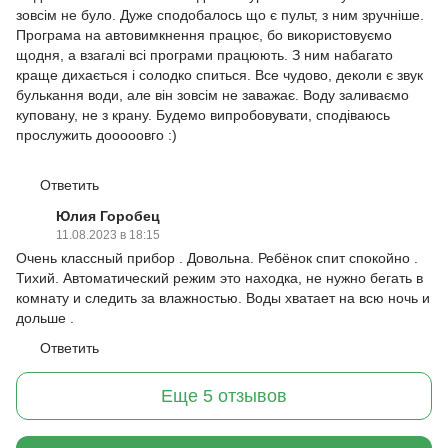
зовсім не було. Дуже сподобалось що є пульт, з ним зручніше.
Програма на автовимкнення працює, бо використовуємо
щодня, а взагалі всі програми працюють. З ним набагато
краще дихається і солодко спиться. Все чудово, деколи є звук
булькання води, але він зовсім не заважає. Воду заливаємо
куповану, не з крану. Будемо випробовувати, сподіваюсь
прослужить дооооовго :)
Ответить
Юлия Горобец
11.08.2023 в 18:15
Очень классный прибор . Довольна. Ребёнок спит спокойно .
Тихий. Автоматический режим это находка, не нужно бегать в
комнату и следить за влажностью. Воды хватает на всю ночь и
дольше .
Ответить
Еще 5 отзывов