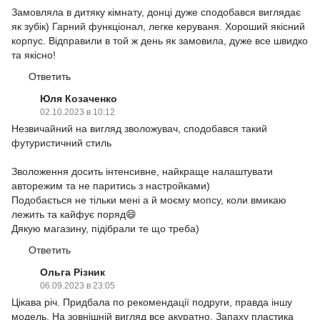
Замовляла в дитяку кімнату, донці дуже сподобався виглядає
як зубік) Гарний функціонал, легке керуваня. Хороший якісний
корпус. Відправили в той ж день як замовила, дуже все швидко
та якісно!
Ответить
Юля Козаченко
02.10.2023 в 10:12
Незвичайний на вигляд зволожувач, сподобався такий
футуристичний стиль
Зволоження досить інтенсивне, найкраще налаштувати
авторежим та не паритись з настройками)
Подобається не тільки мені а й моєму мопсу, коли вмикаю
лежить та кайфує поряд😄
Дякую магазину, підібрали те що треба)
Ответить
Ольга Різник
06.09.2023 в 23:05
Цікава річ. Придбала по рекомендації подруги, правда іншу
модель. На зовнішній вигляд все акуратно. Запаху пластика