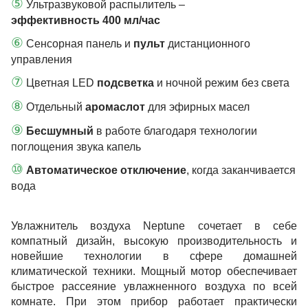
⑤
Ультразвуковой распылитель –
эффективность 400 мл/час
⑥
Сенсорная панель и
пульт
дистанционного
управления
⑦
Цветная LED
подсветка
и ночной режим без света
⑧
Отдельный
аромаслот
для эфирных масел
⑨
Бесшумный
в работе благодаря технологии
поглощения звука капель
⑩
Автоматическое отключение
, когда заканчивается
вода
Увлажнитель воздуха Neptune сочетает в себе
компатный дизайн, высокую производительность и
новейшие технологии в сфере домашней
климатической техники. Мощный мотор обеспечивает
быстрое рассеяние увлажненного воздуха по всей
комнате. При этом прибор работает практически