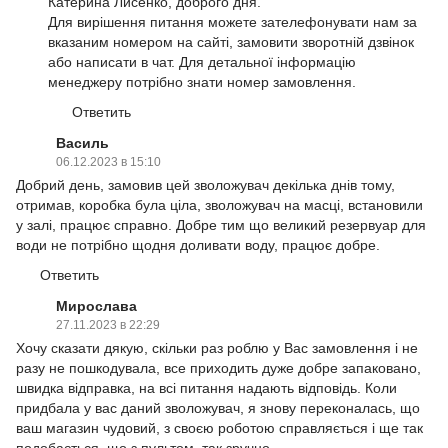
Катерина Лисенко, доброго дня.
Для вирішення питання можете зателефонувати нам за
вказаним номером на сайті, замовити зворотній дзвінок
або написати в чат. Для детальної інформацію
менеджеру потрібно знати номер замовлення.
Ответить
Василь
06.12.2023 в 15:10
Добрий день, замовив цей зволожувач декілька днів тому,
отримав, коробка була ціла, зволожувач на масці, встановили
у залі, працює справно. Добре тим що великий резервуар для
води не потрібно щодня доливати воду, працює добре.
Ответить
Мирослава
27.11.2023 в 22:29
Хочу сказати дякую, скільки раз роблю у Вас замовлення і не
разу не пошкодувала, все приходить дуже добре запаковано,
швидка відправка, на всі питання надають відповідь. Коли
придбала у вас даний зволожувач, я знову переконалась, що
ваш магазин чудовий, з своєю роботою справляється і ще так
подобається, що з пультом, так зручно