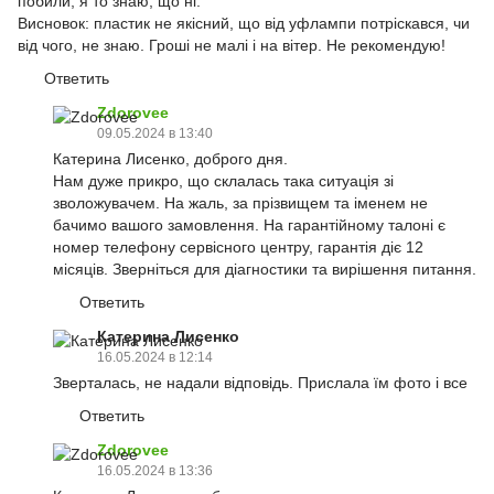
побили, я то знаю, що ні.
Висновок: пластик не якісний, що від уфлампи потріскався, чи
від чого, не знаю. Гроші не малі і на вітер. Не рекомендую!
Ответить
Zdorovee
09.05.2024 в 13:40
Катерина Лисенко, доброго дня.
Нам дуже прикро, що склалась така ситуація зі
зволожувачем. На жаль, за прізвищем та іменем не
бачимо вашого замовлення. На гарантійному талоні є
номер телефону сервісного центру, гарантія діє 12
місяців. Зверніться для діагностики та вирішення питання.
Ответить
Катерина Лисенко
16.05.2024 в 12:14
Зверталась, не надали відповідь. Прислала їм фото і все
Ответить
Zdorovee
16.05.2024 в 13:36