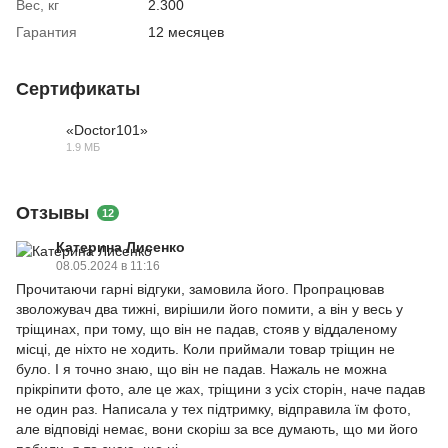
Вес, кг
2.300
Гарантия
12 месяцев
Сертификаты
«Doctor101»
1.9 МБ
PDF
Отзывы
12
Катерина Лисенко
08.05.2024 в 11:16
Прочитаючи гарні відгуки, замовила його. Пропрацював
зволожувач два тижні, вирішили його помити, а він у весь у
тріщинах, при тому, що він не падав, стояв у віддаленому
місці, де ніхто не ходить. Коли приймали товар тріщин не
було. І я точно знаю, що він не падав. Нажаль не можна
прікріпити фото, але це жах, тріщини з усіх сторін, наче падав
не один раз. Написала у тех підтримку, відправила їм фото,
але відповіді немає, вони скоріш за все думають, що ми його