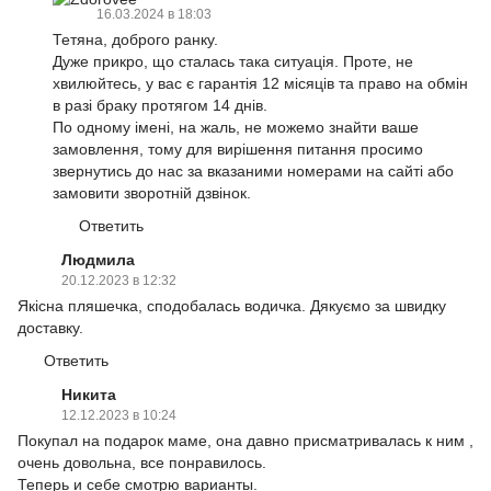
16.03.2024 в 18:03
Тетяна, доброго ранку.
Дуже прикро, що сталась така ситуація. Проте, не
хвилюйтесь, у вас є гарантія 12 місяців та право на обмін
в разі браку протягом 14 днів.
По одному імені, на жаль, не можемо знайти ваше
замовлення, тому для вирішення питання просимо
звернутись до нас за вказаними номерами на сайті або
замовити зворотній дзвінок.
Ответить
Людмила
20.12.2023 в 12:32
Якісна пляшечка, сподобалась водичка. Дякуємо за швидку
доставку.
Ответить
Никита
12.12.2023 в 10:24
Покупал на подарок маме, она давно присматривалась к ним ,
очень довольна, все понравилось.
Теперь и себе смотрю варианты.