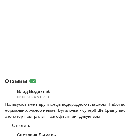
Отзывы
12
Влад Водохлёб
03.06.2024 в 18:18
Пользуюсь вже пару місяців водородною пляшкою. Работає
нормально, жалоб немає. Бутилочка - супер!! Щє брав у вас
озонатор повітря, він теж офігєнний. Дякую вам
Ответить
Светлана Лымарь