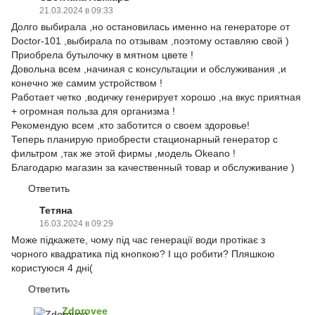
21.03.2024 в 09:33
Долго выбирала ,но остановилась именно на генераторе от
Doctor-101 ,выбирала по отзывам ,поэтому оставляю свой )
Приобрела бутылочку в мятном цвете !
Довольна всем ,начиная с консультации и обслуживания ,и
конечно же самим устройством !
Работает четко ,водичку генерирует хорошо ,на вкус приятная
+ огромная польза для организма !
Рекомендую всем ,кто заботится о своем здоровье!
Теперь планирую приобрести стационарный генератор с
фильтром ,так же этой фирмы ,модель Okeano !
Благодарю магазин за качественный товар и обслуживание )
Ответить
Тетяна
16.03.2024 в 09:29
Може підкажете, чому під час генерації води протікає з
чорного квадратика під кнопкою? І що робити? Пляшкою
користуюся 4 дні(
Ответить
Zdorovee