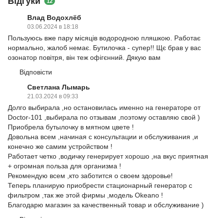
Відгуки
12
Влад Водохлёб
03.06.2024 в 18:18
Пользуюсь вже пару місяців водородною пляшкою. Работає
нормально, жалоб немає. Бутилочка - супер!! Щє брав у вас
озонатор повітря, він теж офігєнний. Дякую вам
Відповісти
Светлана Лымарь
21.03.2024 в 09:33
Долго выбирала ,но остановилась именно на генераторе от
Doctor-101 ,выбирала по отзывам ,поэтому оставляю свой )
Приобрела бутылочку в мятном цвете !
Довольна всем ,начиная с консультации и обслуживания ,и
конечно же самим устройством !
Работает четко ,водичку генерирует хорошо ,на вкус приятная
+ огромная польза для организма !
Рекомендую всем ,кто заботится о своем здоровье!
Теперь планирую приобрести стационарный генератор с
фильтром ,так же этой фирмы ,модель Okeano !
Благодарю магазин за качественный товар и обслуживание )