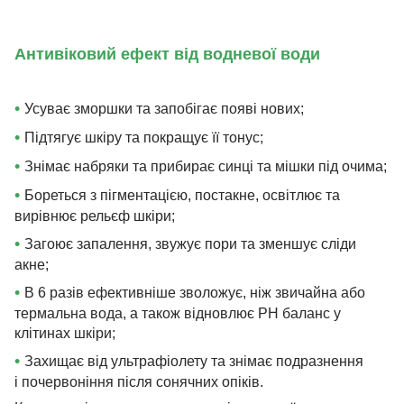
Антивіковий ефект від водневої води
•
Усуває зморшки та запобігає появі нових;
•
Підтягує шкіру та покращує її тонус;
•
Знімає набряки та прибирає синці та мішки під очима;
•
Бореться з пігментацією, постакне, освітлює та
вирівнює рельєф шкіри;
•
Загоює запалення, звужує пори та зменшує сліди
акне;
•
В 6 разів ефективніше зволожує, ніж звичайна або
термальна вода, а також відновлює PH баланс у
клітинах шкіри;
•
Захищає від ультрафіолету та знімає подразнення
і почервоніння після сонячних опіків.