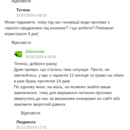
Відповісти
Тетяна
16.03.2024 в 09:29
Може підкажете, чому під час генерації води протікає з
чорного квадратика під кнопкою? І що робити? Пляшкою
користуюся 4 дні(
Відповісти
Zdorovee
16.03.2024 в 18:03
Тетяна, доброго ранку.
Дуже прикро, що сталась така ситуація. Проте, не
хвилюйтесь, у вас є гарантія 12 місяців та право на обмін
в разі браку протягом 14 днів.
По одному імені, на жаль, не можемо знайти ваше
замовлення, тому для вирішення питання просимо
звернутись до нас за вказаними номерами на сайті або
замовити зворотній дзвінок.
Відповісти
Людмила
20.12.2023 в 12:32