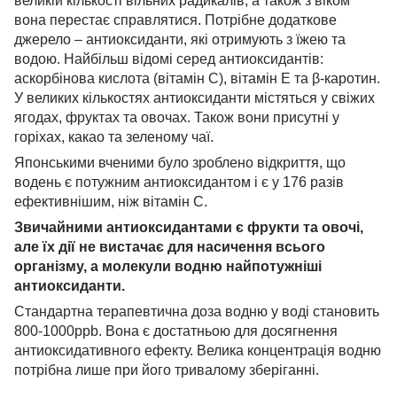
великій кількості вільних радикалів, а також з віком
вона перестає справлятися. Потрібне додаткове
джерело – антиоксиданти, які отримують з їжею та
водою. Найбільш відомі серед антиоксидантів:
аскорбінова кислота (вітамін С), вітамін Е та β-каротин.
У великих кількостях антиоксиданти містяться у свіжих
ягодах, фруктах та овочах. Також вони присутні у
горіхах, какао та зеленому чаї.
Японськими вченими було зроблено відкриття, що
водень є потужним антиоксидантом і є у 176 разів
ефективнішим, ніж вітамін С.
Звичайними антиоксидантами є фрукти та овочі,
але їх дії не вистачає для насичення всього
організму, а молекули водню найпотужніші
антиоксиданти.
Стандартна терапевтична доза водню у воді становить
800-1000ppb. Вона є достатньою для досягнення
антиоксидативного ефекту. Велика концентрація водню
потрібна лише при його тривалому зберіганні.