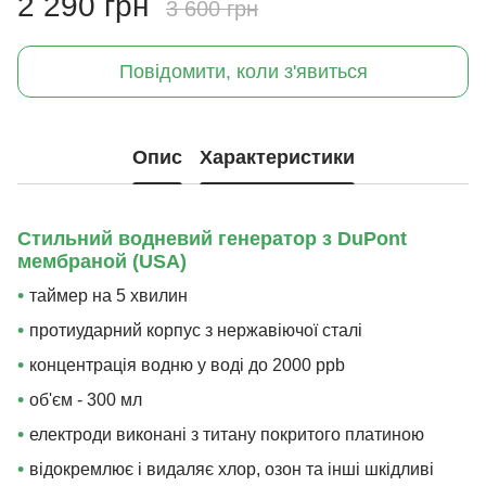
2 290 грн
3 600 грн
Повідомити, коли з'явиться
Опис
Характеристики
Стильний водневий генератор з DuPont
мембраной (USA)
•
таймер на 5 хвилин
•
протиударний корпус з нержавіючої сталі
•
концентрація водню у воді до 2000 ppb
•
об'єм - 300 мл
•
електроди виконані з титану покритого платиною
•
відокремлює і видаляє хлор, озон та інші шкідливі