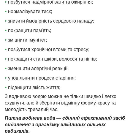
•
позбутися надмірної ваги та ожиріння;
•
нормалізувати тиск;
•
знизити ймовірність серцевого нападу;
•
покращити пам'ять;
•
зміцнити імунітет;
•
позбутися хронічної втоми та стресу;
•
покращити стан шкіри, волосся та нігтів;
•
зменшити алергічні реакції;
•
уповільнити процеси старіння;
•
підвищити якість життя;
З водневою водою можна не тільки швидко і легко
схуднути, але й зберігати відмінну форму, красу та
молодість тривалий час.
Питна воднева вода — єдиний ефективний засіб
видалення з організму шкідливих вільних
радикалів.