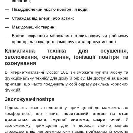
вологості;
Незадоволений якістю повітря чи води;
Страждає від алергії або астми;
Має домашніх тварин;
Бажає покращити мікроклімат в житловому чи робочому
просторі для кращого самопочуття та продуктивності.
Кліматична техніка для осушення,
зволоження, очищення, іонізації повітря та
озонування
В інтернет-магазині Doctor 101 ви зможете купити якісну та
функціональну техніку для дому й офісу. Це доступні за ціною
прилади, що часто поєднують у собі одразу декілька корисних
функцій.
Зволожувачі повітря
Піднімають рівень вологості у приміщенні до максимально
комфортного, що чинить
позитивний вплив на стан
дихальних шляхів, імунної системи, шкіри, очей
. У
зволоженому приміщенні діти й дорослі значно менше
страждають від неприємних симптомів, пов’язаних із сухістю