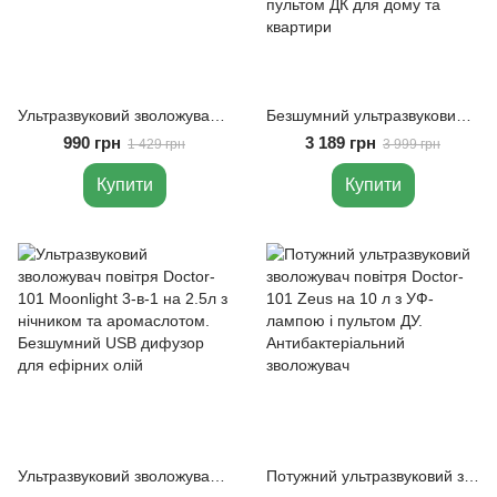
Ультразвуковий зволожувач повітря Doctor-101 Rainfall із ефектом дощу. Нічник гриб зі зволожувачем повітря, оригінал
Безшумний ультразвуковий потужний зволожувач повітря Doctor-101 Neptune на 4.5л з сенсорним дисплеєм та пультом ДК для дому та квартири
990 грн
3 189 грн
1 429 грн
3 999 грн
Купити
Купити
Ультразвуковий зволожувач повітря Doctor-101 Moonlight 3-в-1 на 2.5л з нічником та аромаслотом. Безшумний USB дифузор для ефірних олій
Потужний ультразвуковий зволожувач повітря Doctor-101 Zeus на 10 л з УФ-лампою і пультом ДУ. Антибактеріальний зволожувач