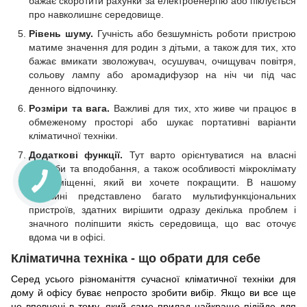
бажає скоротити рахунки за електроенергію або піклується
про навколишнє середовище.
Рівень шуму.
Гучність або безшумність роботи пристрою
матиме значення для родин з дітьми, а також для тих, хто
бажає вмикати зволожувач, осушувач, очищувач повітря,
сольову лампу або аромадифузор на ніч чи під час
денного відпочинку.
Розміри та вага.
Важливі для тих, хто живе чи працює в
обмеженому просторі або шукає портативні варіанти
кліматичної техніки.
Додаткові функції.
Тут варто орієнтуватися на власні
потреби та вподобання, а також особливості мікроклімату
в приміщенні, який ви хочете покращити. В нашому
магазині представлено багато мультифункціональних
пристроїв, здатних вирішити одразу декілька проблем і
значного поліпшити якість середовища, що вас оточує
вдома чи в офісі.
Кліматична техніка - що обрати для себе
Серед усього різноманіття сучасної кліматичної техніки для
дому й офісу буває непросто зробити вибір. Якщо ви все ще
не впевнені в тому, який саме прилад найкраще підійде для