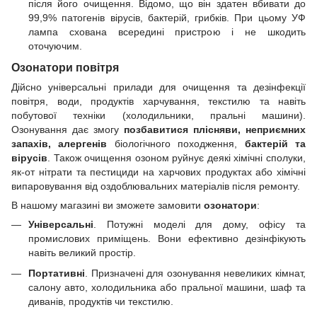
після його очищення. Відомо, що він здатен вбивати до
99,9% патогенів вірусів, бактерій, грибків. При цьому УФ
лампа схована всередині пристрою і не шкодить
оточуючим.
Озонатори повітря
Дійсно універсальні прилади для очищення та дезінфекції
повітря, води, продуктів харчування, текстилю та навіть
побутової техніки (холодильники, пральні машини).
Озонування дає змогу
позбавитися плісняви, неприємних
запахів, алергенів
біологічного походження,
бактерій та
вірусів
. Також очищення озоном руйнує деякі хімічні сполуки,
як-от нітрати та пестициди на харчових продуктах або хімічні
випаровування від оздоблювальних матеріалів після ремонту.
В нашому магазині ви зможете замовити
озонатори
:
Універсальні
. Потужні моделі для дому, офісу та
промислових приміщень. Вони ефективно дезінфікують
навіть великий простір.
Портативні
. Призначені для озонування невеликих кімнат,
салону авто, холодильника або пральної машини, шаф та
диванів, продуктів чи текстилю.