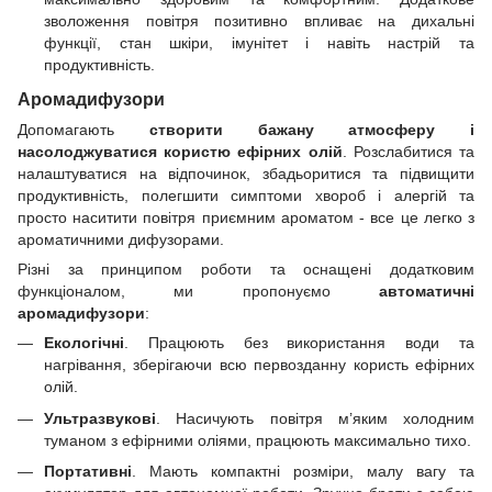
зволоження повітря позитивно впливає на дихальні
функції, стан шкіри, імунітет і навіть настрій та
продуктивність.
Аромадифузори
Допомагають
створити бажану атмосферу і
насолоджуватися користю ефірних олій
. Розслабитися та
налаштуватися на відпочинок, збадьоритися та підвищити
продуктивність, полегшити симптоми хвороб і алергій та
просто наситити повітря приємним ароматом - все це легко з
ароматичними дифузорами.
Різні за принципом роботи та оснащені додатковим
функціоналом, ми пропонуємо
автоматичні
аромадифузори
:
Екологічні
. Працюють без використання води та
нагрівання, зберігаючи всю первозданну користь ефірних
олій.
Ультразвукові
. Насичують повітря м’яким холодним
туманом з ефірними оліями, працюють максимально тихо.
Портативні
. Мають компактні розміри, малу вагу та