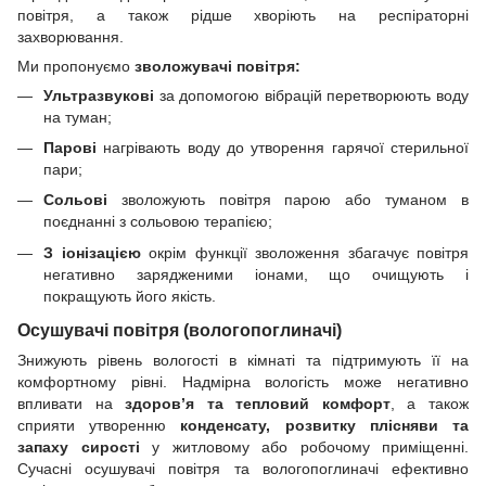
повітря, а також рідше хворіють на респіраторні
захворювання.
Ми пропонуємо
зволожувачі повітря:
Ультразвукові
за допомогою вібрацій перетворюють воду
на туман;
Парові
нагрівають воду до утворення гарячої стерильної
пари;
Сольові
зволожують повітря парою або туманом в
поєднанні з сольовою терапією;
З іонізацією
окрім функції зволоження збагачує повітря
негативно зарядженими іонами, що очищують і
покращують його якість.
Осушувачі повітря (вологопоглиначі)
Знижують рівень вологості в кімнаті та підтримують її на
комфортному рівні. Надмірна вологість може негативно
впливати на
здоров’я та тепловий комфорт
, а також
сприяти утворенню
конденсату, розвитку плісняви та
запаху сирості
у житловому або робочому приміщенні.
Сучасні осушувачі повітря та вологопоглиначі ефективно