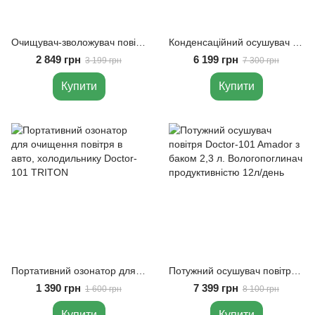
Очищувач-зволожувач повітря Doctor-101 Porto з HEPA-фільтром, іонізатором та кольоровим підсвічуванням
Конденсаційний осушувач повітря для дому Doctor-101 Kito на 2 л. Побутовий вологопоглинач з продуктивністю 6 л/день
2 849 грн
6 199 грн
3 199 грн
7 300 грн
Купити
Купити
Портативний озонатор для очищення повітря в авто, холодильнику Doctor-101 TRITON
Потужний осушувач повітря Doctor-101 Amador з баком 2,3 л. Вологопоглинач продуктивністю 12л/день
1 390 грн
7 399 грн
1 600 грн
8 100 грн
Купити
Купити