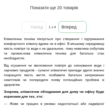
Показати ще 20 товарів
Назад
Вперед
1
з 4
Кліматична техніка піклується про створення і підтримання
комфортного клімату вдома чи в офісі. В міському середовищі
якість повітря та води є не ідеальною, тому невелика побутова
та промислова кліматична техніка для багатьох стає
необхідністю.
Від осушення чи зволоження повітря до озонування води і
харчових продуктів - сучасні кліматичні прилади здатні значно
покращити якість життя, позбавити багатьох неприємних
симптомів чи попередити появу потенційних проблем зі
здоров’ям.
Зокрема, кліматичне обладнання для дому чи офісу буде
корисним для тих, хто:
Живе чи працює в умовах недостатньої або надмірної