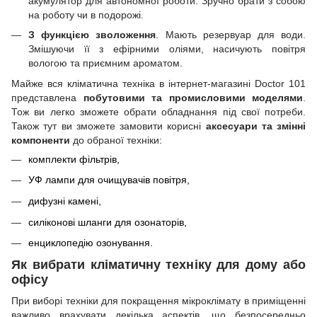
акумулятор для автономної роботи. Зручно брати з собою
на роботу чи в подорожі.
З функцією зволоження
. Мають резервуар для води.
Змішуючи її з ефірними оліями, насичують повітря
вологою та приємним ароматом.
Майже вся кліматична техніка в інтернет-магазині Doctor 101
представлена
побутовими та промисловими моделями
.
Тож ви легко зможете обрати обладнання під свої потреби.
Також тут ви зможете замовити корисні
аксесуари та змінні
компоненти
до обраної техніки:
комплекти фільтрів,
УФ лампи для очищувачів повітря,
дифузні камені,
силіконові шланги для озонаторів,
енциклопедію озонування.
Як вибрати кліматичну техніку для дому або
офісу
При виборі техніки для покращення мікроклімату в приміщенні
важливо врахувати декілька аспектів, що безпосередньо