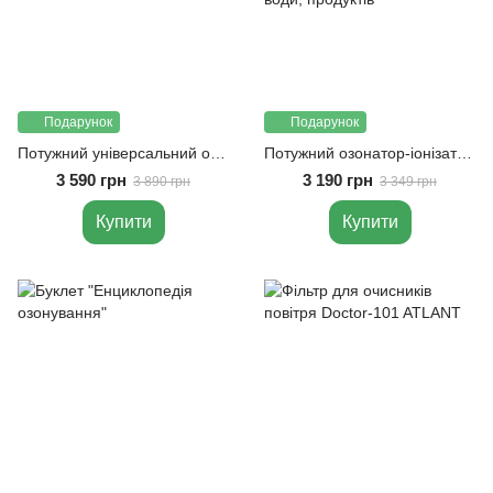
Подарунок
Подарунок
Потужний універсальний озонатор-іонізатор Doctor-101 Catalina PLUS
Потужний озонатор-іонізатор Doctor-101 Skylar для дезінфекції повітря, води, продуктів
3 590 грн
3 190 грн
3 890 грн
3 349 грн
Купити
Купити