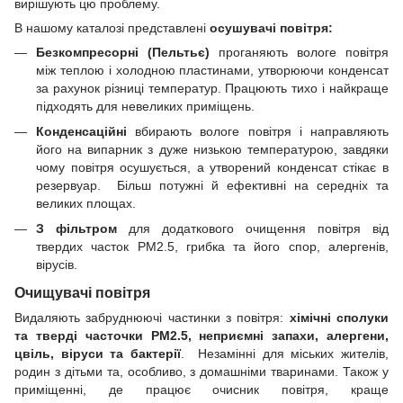
вирішують цю проблему.
В нашому каталозі представлені
осушувачі повітря:
Безкомпресорні (Пельтьє)
проганяють вологе повітря
між теплою і холодною пластинами, утворюючи конденсат
за рахунок різниці температур. Працюють тихо і найкраще
підходять для невеликих приміщень.
Конденсаційні
вбирають вологе повітря і направляють
його на випарник з дуже низькою температурою, завдяки
чому повітря осушується, а утворений конденсат стікає в
резервуар. Більш потужні й ефективні на середніх та
великих площах.
З фільтром
для додаткового очищення повітря від
твердих часток PM2.5, грибка та його спор, алергенів,
вірусів.
Очищувачі повітря
Видаляють забруднюючі частинки з повітря:
хімічні сполуки
та тверді часточки PM2.5, неприємні запахи, алергени,
цвіль, віруси та бактерії
. Незамінні для міських жителів,
родин з дітьми та, особливо, з домашніми тваринами. Також у
приміщенні, де працює очисник повітря, краще