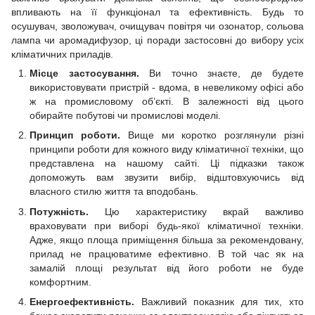
впливають на її функціонал та ефективність. Будь то
осушувач, зволожувач, очищувач повітря чи озонатор, сольова
лампа чи аромадифузор, ці поради застосовні до вибору усіх
кліматичних приладів.
Місце застосування.
Ви точно знаєте, де будете
використовувати пристрій - вдома, в невеликому офісі або
ж на промисловому об’єкті. В залежності від цього
обирайте побутові чи промислові моделі.
Принцип роботи.
Вище ми коротко розглянули різні
принципи роботи для кожного виду кліматичної техніки, що
представлена на нашому сайті. Ці підказки також
допоможуть вам звузити вибір, відштовхуючись від
власного стилю життя та вподобань.
Потужність.
Цю характеристику вкрай важливо
враховувати при виборі будь-якої кліматичної техніки.
Адже, якщо площа приміщення більша за рекомендовану,
прилад не працюватиме ефективно. В той час як на
замалій площі результат від його роботи не буде
комфортним.
Енергоефективність.
Важливий показник для тих, хто