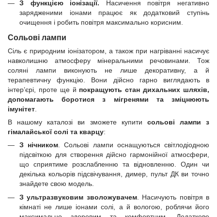
З функцією іонізації.
Насичення повітря негативно
зарядженими іонами працює як додатковий ступінь
очищення і робить повітря максимально корисним.
Сольові лампи
Сіль є природним іонізатором, а також при нагріванні насичує
навколишню атмосферу мінеральними речовинами. Тож
соляні лампи виконують не лише декоративну, а й
терапевтичну функцію. Вони дійсно гарно виглядають в
інтер’єрі, проте ще й
покращують стан дихальних шляхів,
допомагають боротися з мігренями та зміцнюють
імунітет
.
В нашому каталозі ви зможете купити
сольові лампи
з
гімалайської солі та кварцу
:
З нічником
. Сольові лампи оснащуються світлодіодною
підсвіткою для створення дійсно гармонійної атмосфери,
що сприятиме розслабленню та відновленню. Один чи
декілька кольорів підсвічування, димер, пульт ДК ви точно
знайдете свою модель.
З ультразвуковим зволожувачем
. Насичують повітря в
кімнаті не лише іонами солі, а й вологою, роблячи його
максимально здоровим та комфортним. Додаткове