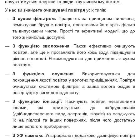
почуватимуться алергіки та люди з чутливим імунітетом.
У нас ви знайдете
очищувачі повітря
усіх типів:
З сухим фільтром.
Працюють за принципом пилососа,
всмоктуючи брудне повітря, проганяючи його крізь фільтр
та випускаючи чисте. Прості та ефективні моделі, що до
того ж найбільш доступні.
З функцією зволоження.
Також ефективно очищують
повітря, але ще й проганяють його крізь воду, підвищуючи
рівень вологості. Рекомендуються для приміщень із сухим
повітрям.
З функцією осушення.
Використовуються для
покращення якості повітря у вологих приміщеннях. Повітря
очищується системою фільтрів, а зайва волога осідає в
резервуарі у вигляді конденсату.
З функцією іонізації.
Насичують повітря негативними
іонами, які притягуються до забруднювачів
(дрібнодисперсного пилу, алергенів, вірусів) та осаджують
їх на підлозі та інших поверхнях, після чого достатньо
лише вологого прибирання.
З УФ лампою.
Ультрафіолет додатково дезінфікує повітря