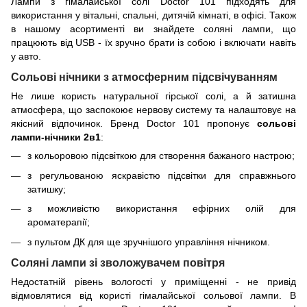
Лампи з гімалайської солі
Doctor
101 підходять для
використання у вітальні, спальні, дитячій кімнаті, в офісі. Також
в нашому асортименті ви знайдете соляні лампи, що
працюють від
USB
-
їх зручно брати із собою і включати навіть
у авто.
Сольові нічники з атмосферним підсвічуванням
Не лише користь натуральної гірської солі, а й затишна
атмосфера, що заспокоює нервову систему та налаштовує на
якісний відпочинок. Бренд
Doctor
101 пропонує
сольові
лампи-нічники 2в1
:
з кольоровою підсвіткою для створення бажаного настрою;
з регульованою яскравістю підсвітки для справжнього
затишку;
з можливістю використання ефірних олій для
ароматерапії;
з пультом ДК для ще зручнішого управління нічником.
Соляні лампи зі зволожувачем повітря
Недостатній рівень вологості у приміщенні - не привід
відмовлятися від користі гімалайської сольової лампи. В