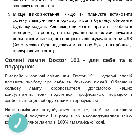
зволожувача повітря.
Місце використання.
Якщо ви плануєте встановити
соляну лампу-нічник в одному місці в будинку, обирайте
будь-яку модель. Але якщо ви хочете брати її з собою в
подорожі, на роботу, на тренування чи практики, шукайте
сольові світильники, що працюють від акумулятора чи
USB
(його можна буде підключити до ноутбука, павербанка,
прикурювача в авто).
Соляні лампи Doctor 101 - для себе та в
подарунок
Гімалайські сольові світильники Doctor 101 - чудовий спосіб
проявити турботу про себе та близьких людей. Обираючи
сольову лампу, скористайтеся допомогою наших
консультантів: вони поділяться професійною порадою і
зроблять процес вибору легким та зрозумілим.
Наші помічники потурбуються про те, щоб ви залишися
задоволені покупкою і з року в рік насолоджувалися всією
користю соляної лампи зі 100% гімалайської солі.