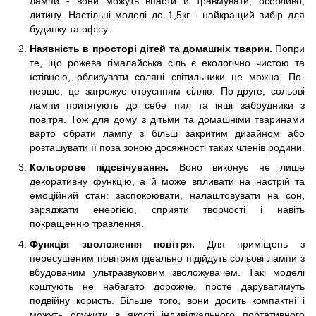
лампи - вони можуть впасти и травмувати, особливо,
дитину. Настільні моделі до 1,5кг - найкращий вибір для
будинку та офісу.
Наявність в просторі дітей та домашніх тварин.
Попри
те, що рожева гімалайська сіль є екологічно чистою та
їстівною, облизувати соляні світильники не можна. По-
перше, це загрожує отруєнням сіллю. По-друге, сольові
лампи притягують до себе пил та інші забрудники з
повітря. Тож для дому з дітьми та домашніми тваринами
варто обрати лампу з більш закритим дизайном або
розташувати її поза зоною досяжності таких членів родини.
Кольорове підсвічування.
Воно виконує не лише
декоративну функцію, а й може впливати на настрій та
емоційний стан: заспокоювати, налаштовувати на сон,
заряджати енергією, сприяти творчості і навіть
покращенню травлення.
Функція зволоження повітря.
Для приміщень з
пересушеним повітрям ідеально підійдуть сольові лампи з
вбудованим ультразвуковим зволожувачем. Такі моделі
коштують не набагато дорожче, проте даруватимуть
подвійну користь. Більше того, вони досить компактні і
можуть служити в якості індивідуального портативного