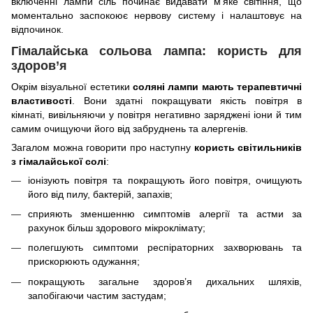
включенні лампи сіль починає видавати м’яке світіння, що
моментально заспокоює нервову систему і налаштовує на
відпочинок.
Гімалайська сольова лампа: користь для
здоров’я
Окрім візуальної естетики
соляні лампи мають терапевтичні
властивості
. Вони здатні покращувати якість повітря в
кімнаті, вивільняючи у повітря негативно заряджені іони й тим
самим очищуючи його від забруднень та алергенів.
Загалом можна говорити про наступну
користь світильників
з гімалайської солі
:
іонізують повітря та покращують його повітря, очищують
його від пилу, бактерій, запахів;
сприяють зменшенню симптомів алергії та астми за
рахунок більш здорового мікроклімату;
полегшують симптоми респіраторних захворювань та
прискорюють одужання;
покращують загальне здоров’я дихальних шляхів,
запобігаючи частим застудам;