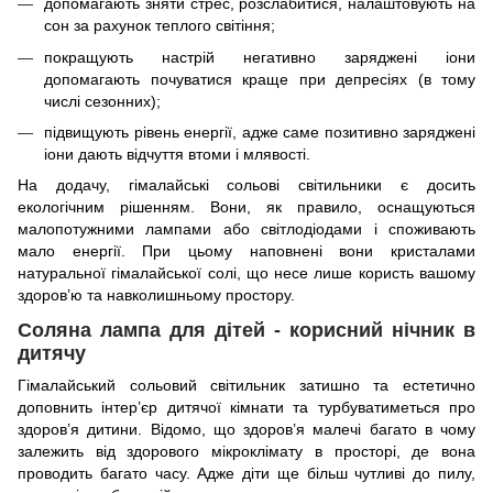
допомагають зняти стрес, розслабитися, налаштовують на
сон за рахунок теплого світіння;
покращують настрій негативно заряджені іони
допомагають почуватися краще при депресіях (в тому
числі сезонних);
підвищують рівень енергії, адже саме позитивно заряджені
іони дають відчуття втоми і млявості.
На додачу, гімалайські сольові світильники є досить
екологічним рішенням. Вони, як правило, оснащуються
малопотужними лампами або світлодіодами і споживають
мало енергії. При цьому наповнені вони кристалами
натуральної гімалайської солі, що несе лише користь вашому
здоров’ю та навколишньому простору.
Соляна лампа для дітей - корисний нічник в
дитячу
Гімалайський сольовий світильник затишно та естетично
доповнить інтер’єр дитячої кімнати та турбуватиметься про
здоров’я дитини. Відомо, що здоров’я малечі багато в чому
залежить від здорового мікроклімату в просторі, де вона
проводить багато часу. Адже діти ще більш чутливі до пилу,