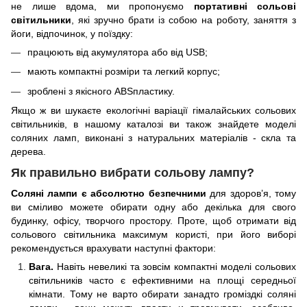
не лише вдома, ми пропонуємо
портативні сольові
світильники
, які зручно брати із собою на роботу, заняття з
йоги, відпочинок, у поїздку:
працюють від акумулятора або від
USB
;
мають компактні розміри та легкий корпус;
зроблені з якісного
ABS
пластику.
Якщо ж ви шукаєте екологічні варіації гімалайських сольових
світильників, в нашому каталозі ви також знайдете моделі
соляних ламп, виконані з натуральних матеріалів - скла та
дерева.
Як правильно вибрати сольову лампу?
Соляні лампи є абсолютно безпечними
для здоров’я, тому
ви сміливо можете обирати одну або декілька для свого
будинку, офісу, творчого простору. Проте, щоб отримати від
сольового світильника максимум користі, при його виборі
рекомендується врахувати наступні фактори:
Вага.
Навіть невеликі та зовсім компактні моделі сольових
світильників часто є ефективними на площі середньої
кімнати. Тому не варто обирати занадто громіздкі соляні