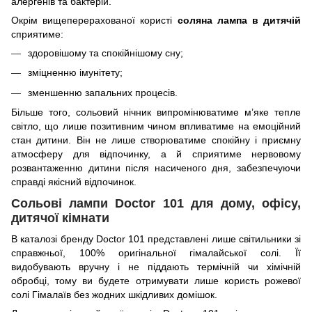
алергенів та бактерій.
Окрім вищеперерахованої користі
соляна лампа в дитячій
сприятиме:
здоровішому та спокійнішому сну;
зміцненню імунітету;
зменшенню запальних процесів.
Більше того, сольовий нічник випромінюватиме м’яке тепле
світло, що лише позитивним чином впливатиме на емоційний
стан дитини. Він не лише створюватиме спокійну і приємну
атмосферу для відпочинку, а й сприятиме нервовому
розвантаженню дитини після насиченого дня, забезпечуючи
справді якісний відпочинок.
Сольові лампи Doctor 101 для дому, офісу,
дитячої кімнати
В каталозі бренду
Doctor
101 представлені лише світильники зі
справжньої, 100% оригінальної гімалайської солі. Її
видобувають вручну і не піддають термічній чи хімічній
обробці, тому ви будете отримувати лише користь рожевої
солі Гімалаїв без жодних шкідливих домішок.