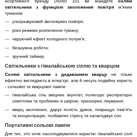
асортименті бренду
Doctor
101 ви знайдете
соляні
світильники з функцією зволоження
повітря
м’яким
туманом:
ультразвуковий зволожувач повітря;
різні режими розпилення туману;
чаруючий ефект холодного полум’я;
безшумна робота;
зручний таймер.
Світильники з гімалайською сіллю та кварцом
Соляні світильники з додаванням кварцу
не тільки
ефектно виглядають в інтер’єрі, але й несуть подвійну користь
- сольової та кварцової лампи:
гімалайська сіль зміцнює імунітет, полегшує респіраторні
симптоми та проблеми зі шкірою, прискорює лікування;
кварц заспокоює, дарує ясність думок, покращує пам’ять
та концентрацію, позбавляє стресу та налагоджує сон.
Портативні сольові лампи
Для тих, хто хоче насолоджуватися користю гімалайської солі