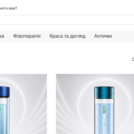
нити вам?
ка
Фізіотерапія
Краса та догляд
Аптечки