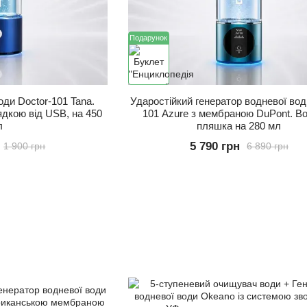
Подарунок
оди Doctor-101 Tana.
Ударостійкий генератор водневої вод
ядкою від USB, на 450
101 Azure з мембраною DuPont. В
л
пляшка на 280 мл
5 790 грн
1 900 грн
6 890 грн