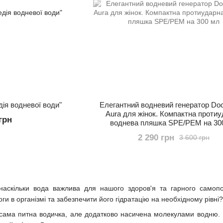
ія водневої води"
Елегантний водневий генератор Doc
Aura для жінок. Компактна проти
грн
воднева пляшка SPE/PEM на 30
2 290 грн
3 600 грн
наскільки вода важлива для нашого здоров'я та гарного самоп
ги в організмі та забезпечити його гідратацію на необхідному рівн
сама питна водичка, але додатково насичена молекулами водню.