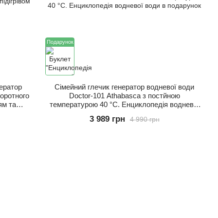
Подарунок
ератор
Сімейний глечик генератор водневої води
воротного
Doctor-101 Athabasca з постйною
ям та
температурою 40 °C. Енциклопедія водневої
води в подарунок
3 989 грн
4 990 грн