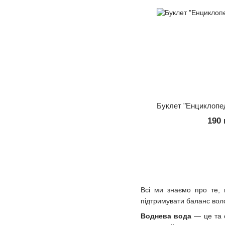
Буклет "Енциклопед
190 
Всі ми знаємо про те, 
підтримувати баланс воло
Воднева вода
— це та 