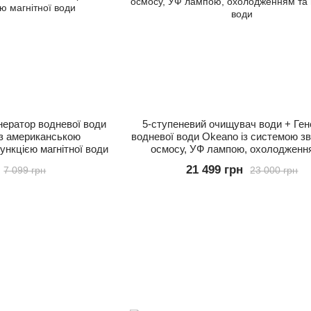
нератор водневої води
5-ступеневий очищувач води + Ген
 з американською
водневої води Okeano із системою з
нкцією магнітної води
осмосу, УФ лампою, охолодженн
підігрівом води
21 499 грн
7 099 грн
23 000 грн