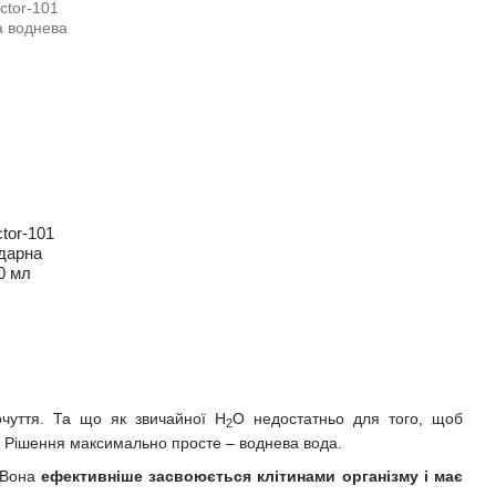
tor-101
ударна
0 мл
очуття. Та що як звичайної H
O недостатньо для того, щоб
2
і? Рішення максимально просте – воднева вода.
 Вона
ефективніше засвоюється клітинами організму і має