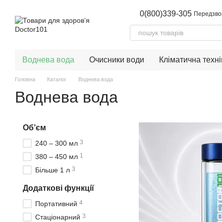
Перейти до основного контенту
0(800)339-305
Передзво
Воднева вода
Очисники води
Кліматична техні
Головна
Каталог
Воднева вода
Воднева вода
Об’єм
3
240 – 300 мл
1
380 – 450 мл
3
Більше 1 л
Додаткові функції
4
Портативний
3
Стаціонарний