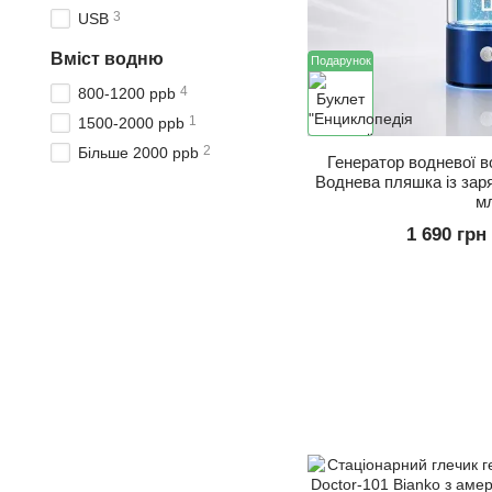
3
USB
Вміст водню
Подарунок
4
800-1200 ppb
1
1500-2000 ppb
2
Більше 2000 ppb
Генератор водневої в
Воднева пляшка із зар
м
1 690 грн