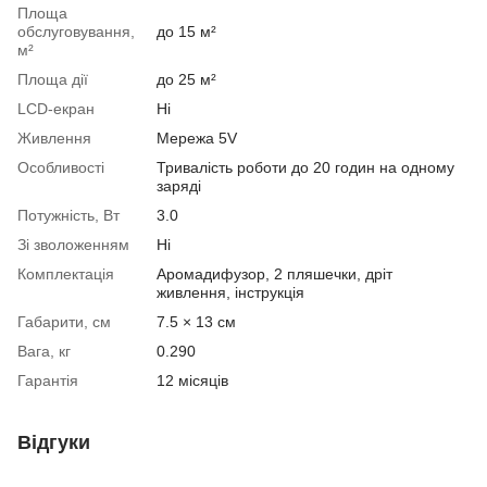
Площа
обслуговування,
до 15 м²
м²
Площа дії
до 25 м²
LCD-екран
Ні
Живлення
Мережа 5V
Особливості
Тривалість роботи до 20 годин на одному
заряді
Потужність, Вт
3.0
Зі зволоженням
Ні
Комплектація
Аромадифузор, 2 пляшечки, дріт
живлення, інструкція
Габарити, см
7.5 × 13 см
Вага, кг
0.290
Гарантія
12 місяців
Відгуки