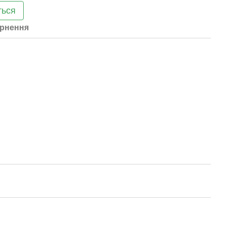
ться
рнення