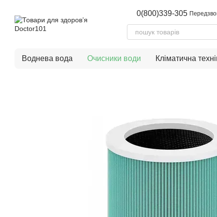
Перейти до основного контенту
0(800)339-305
Передзво
Воднева вода
Очисники води
Кліматична техні