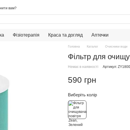
нити вам?
ка
Фізіотерапія
Краса та догляд
Аптечки
Головна
Каталог
Очисники води
Фільтр для очищу
Немає в наявності
Артикул: ZY1800
590 грн
Виберіть колір